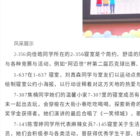
风采展示
2-356:
向佳皓同学所在的2-356寝室是个简约、舒
与各种竞赛与活动，例如“阿迈世”杯第二届匹克球比赛
1-637在1-637 寝室，刘真森同学与室友们以
绘制寝室公约小海报，以行动诠释着对这方天地的热爱
7-307焦楠同学她们的温馨小家7-307里的寝室
末一起出去玩，会穿梭在大街小巷吃吃喝喝，探索新奇
奖学金获得者。她们演讲的最后合唱了《一笑倾城》，
7-145陈雪婷同学所代表麻辣女兵7-145寝室关
员，她们会积极参与各类活动，曾获得优秀学生干部、