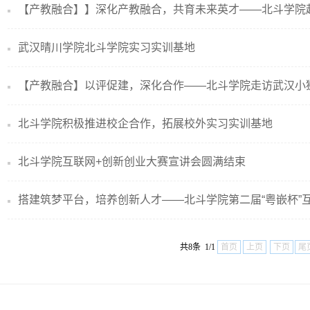
【产教融合】】深化产教融合，共育未来英才——北斗学院赴湖
武汉晴川学院北斗学院实习实训基地
【产教融合】以评促建，深化合作——北斗学院走访武汉小狮
北斗学院积极推进校企合作，拓展校外实习实训基地
北斗学院互联网+创新创业大赛宣讲会圆满结束
搭建筑梦平台，培养创新人才——北斗学院第二届“粤嵌杯”互.
共8条 1/1
首页
上页
下页
尾